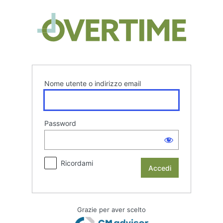
Accedi
Overtim
Nome utente o indirizzo email
Password
Ricordami
Grazie per aver scelto