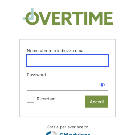
Accedi
Overtim
Nome utente o indirizzo email
Password
Ricordami
Grazie per aver scelto