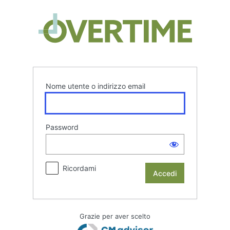
Accedi
Overtim
Nome utente o indirizzo email
Password
Ricordami
Grazie per aver scelto