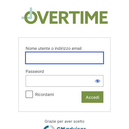
Accedi
Overtim
Nome utente o indirizzo email
Password
Ricordami
Grazie per aver scelto