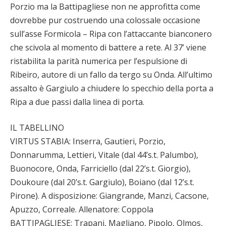
Porzio ma la Battipagliese non ne approfitta come
dovrebbe pur costruendo una colossale occasione
sull’asse Formicola – Ripa con l’attaccante bianconero
che scivola al momento di battere a rete. Al 37’ viene
ristabilita la parità numerica per l’espulsione di
Ribeiro, autore di un fallo da tergo su Onda. All’ultimo
assalto è Gargiulo a chiudere lo specchio della porta a
Ripa a due passi dalla linea di porta.
IL TABELLINO
VIRTUS STABIA: Inserra, Gautieri, Porzio,
Donnarumma, Lettieri, Vitale (dal 44’s.t. Palumbo),
Buonocore, Onda, Farriciello (dal 22’s.t. Giorgio),
Doukoure (dal 20’s.t. Gargiulo), Boiano (dal 12’s.t.
Pirone). A disposizione: Giangrande, Manzi, Cacsone,
Apuzzo, Correale. Allenatore: Coppola
BATTIPAGLIESE: Trapani, Magliano, Pipolo, Olmos,