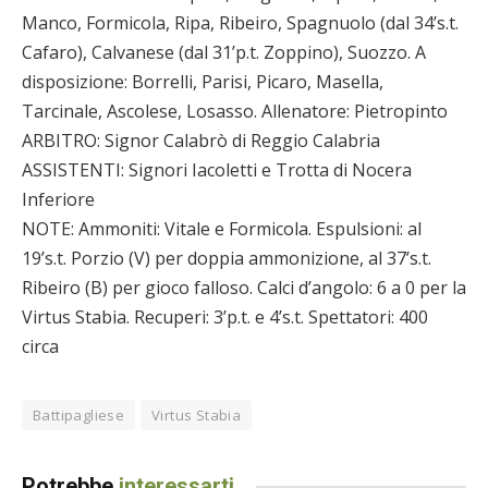
Manco, Formicola, Ripa, Ribeiro, Spagnuolo (dal 34’s.t.
Cafaro), Calvanese (dal 31’p.t. Zoppino), Suozzo. A
disposizione: Borrelli, Parisi, Picaro, Masella,
Tarcinale, Ascolese, Losasso. Allenatore: Pietropinto
ARBITRO: Signor Calabrò di Reggio Calabria
ASSISTENTI: Signori Iacoletti e Trotta di Nocera
Inferiore
NOTE: Ammoniti: Vitale e Formicola. Espulsioni: al
19’s.t. Porzio (V) per doppia ammonizione, al 37’s.t.
Ribeiro (B) per gioco falloso. Calci d’angolo: 6 a 0 per la
Virtus Stabia. Recuperi: 3’p.t. e 4’s.t. Spettatori: 400
circa
Battipagliese
Virtus Stabia
Potrebbe
interessarti