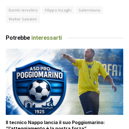
Danilo Iervolino
Filippo Inzaghi
Salernitana
Walter Sabatini
Potrebbe
interessarti
Il tecnico Nappo lancia il suo Poggiomarino:
“l’atteggiamento è la nostra forza”