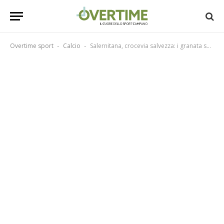
Overtime sport
Calcio
Salernitana, crocevia salvezza: i granata sperano nella spinta dell’Arechi”
-
-