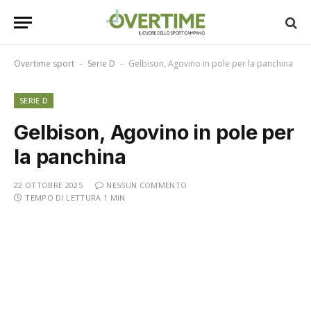
Overtime sport
Serie D
Gelbison, Agovino in pole per la panchina
-
-
SERIE D
Gelbison, Agovino in pole per
la panchina
22 OTTOBRE 2025
NESSUN COMMENTO
TEMPO DI LETTURA 1 MIN