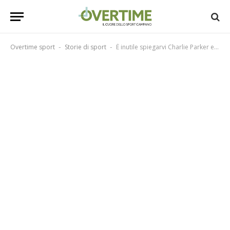
Overtime sport
Storie di sport
È inutile spiegarvi Charlie Parker e allora vi racconto Evaristo Beccalossi
-
-