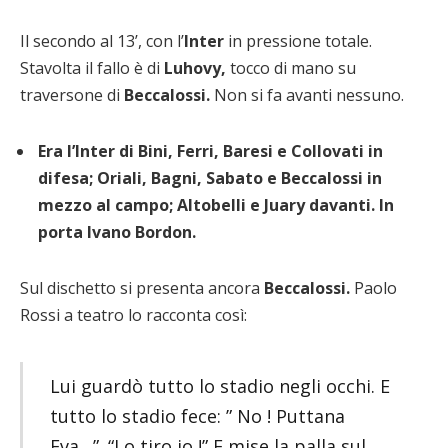
Il secondo al 13’, con l’
Inter
in pressione totale.
Stavolta il fallo è di
Luhovy,
tocco di mano su
traversone di
Beccalossi.
Non si fa avanti nessuno.
Era l’Inter di Bini, Ferri, Baresi e Collovati in
difesa; Oriali, Bagni, Sabato e Beccalossi in
mezzo al campo; Altobelli e Juary davanti. In
porta Ivano Bordon.
Sul dischetto si presenta ancora
Beccalossi.
Paolo
Rossi a teatro lo racconta così:
Lui guardò tutto lo stadio negli occhi. E
tutto lo stadio fece: ” No ! Puttana
Eva…”. “Lo tiro io !” E mise la palla sul