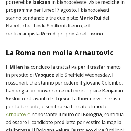
porterebbe
Isaksen
in biancoceleste: visite mediche in
programma per lunedì 7 agosto. I biancocelesti
stanno sondando altre due piste:
Mario Rui
del
Napoli, che chiede 6 milioni di euro, e il
centrocampista
Ricci
di proprietà del
Torino
.
La Roma non molla Arnautovic
Il
Milan
ha concluso la trattativa per il trasferimento
in prestito di
Vasquez
allo Sheffield Wednesday. I
rossoneri, che stanno per cedere il giovane Colombo,
hanno già un nuovo nome nel mirino: piace Benjamin
Sesko
, centravanti del
Lipsia
. La
Roma
invece insiste
per l’attaccante, e sembra sia tornato di moda
Arnautovic:
nonostante il muro del
Bologna
, continua
ad essere il candidato prediletto per vestire la maglia
giallorossa. Il Bologna valuta l’austriaco circa 8 milioni: