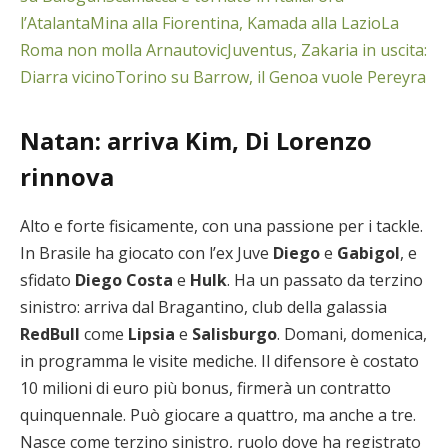
l’Atalanta
Mina alla Fiorentina, Kamada alla Lazio
La
Roma non molla Arnautovic
Juventus, Zakaria in uscita:
Diarra vicino
Torino su Barrow, il Genoa vuole Pereyra
Natan: arriva Kim, Di Lorenzo
rinnova
Alto e forte fisicamente, con una passione per i tackle.
In Brasile ha giocato con l’ex Juve
Diego
e
Gabigol
, e
sfidato
Diego Costa
e
Hulk
. Ha un passato da terzino
sinistro: arriva dal Bragantino, club della galassia
RedBull
come
Lipsia
e
Salisburgo
. Domani, domenica,
in programma le visite mediche. Il difensore è costato
10 milioni di euro più bonus, firmerà un contratto
quinquennale. Può giocare a quattro, ma anche a tre.
Nasce come terzino sinistro, ruolo dove ha registrato